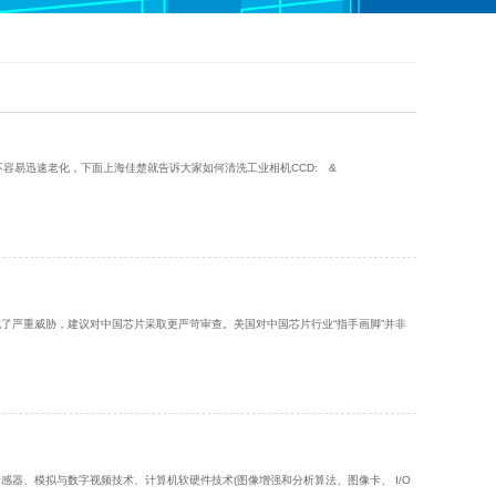
柔性振动盘BMT-F400
更多
容易迅速老化，下面上海佳楚就告诉大家如何清洗工业相机CCD: &
了严重威胁，建议对中国芯片采取更严苛审查。美国对中国芯片行业“指手画脚”并非
器、模拟与数字视频技术、计算机软硬件技术(图像增强和分析算法、图像卡、 I/O