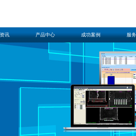
资讯
产品中心
成功案例
服
资讯
柔性上料案例
软
光源控制器
工业相机
模拟控制器
BMT相机
动态
2D面阵案例
文
恒流控制器
BASLER相机
数字控制器
Vieworks相机
新闻
2D线扫案例
频闪控制器
LMI 3D相机
更多
DALSA线阵相机
3D案例
更多
视频案例
光学配件
视觉系统及软件
偏振镜
图像处理标准软件
集卡
滤光镜
3D测量传感器
集卡
光学实验平台
更多