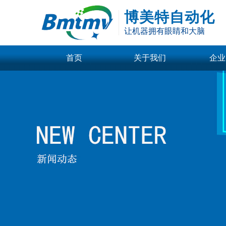
博美特自动化
让机器拥有眼睛和大脑
首页
关于我们
企业
公司介绍
技术
标准光源
回型面光源
企业荣誉
行业
同轴光源
转角同轴光源
企业文化
公司
平行同轴光源
线光源
更多
图像采集卡
GIGE
双口千兆图像采
四口千兆图像采