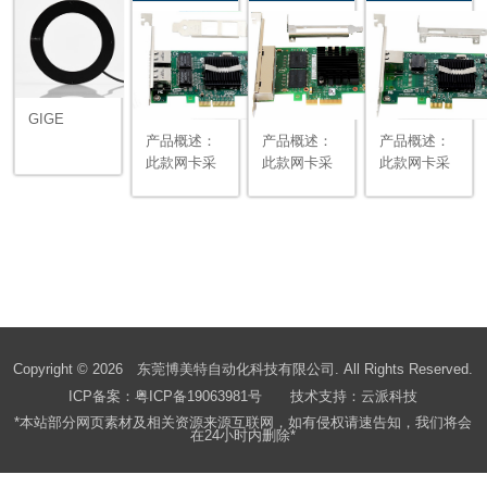
GIGE
产品概述：
产品概述：
产品概述：
此款网卡采
此款网卡采
此款网卡采
用
用INTEL芯
用
INTEL82571
片组，通过
INTEL82572
芯片组，通
PCI-E插槽
芯片组，通
过PCI-E插
连接主板，
过PCI-E插
槽连接主
可有效均衡
槽连接主
板，可有效
多个中央处
板，可有效
均衡多个中
理器单元
均衡多个中
央处理器单
（CPU）间
央处理器单
元（CPU）
的数据传输
元（CPU）
Copyright © 2026 东莞博美特自动化科技有限公司. All Rights Reserved.
间的数据传
负载，从而
间的数据传
ICP备案：
粤ICP备19063981号
技术支持：
云派科技
输负载，从
为多处理器
输负载，从
*本站部分网页素材及相关资源来源互联网，如有侵权请速告知，我们将会
而为多处理
系统提供出
而为多处理
在24小时内删除*
器系统提供
色的性能。
器系统提供
出色的性
能够自适应
出色的性