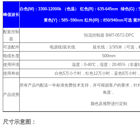
白色(W)：3300-12000k （色温） 红色(R)：635-645nm 绿色(G)：52
峰值波长
黄色(Y)：585~590nm 红外(IR)：850/940nm可选 紫外
配套控制
恒流控制器 BMT-05T2-DPC
器
可选配件
电源线/延长线 延长线：1/3/5米（可选，标
电缆长度
500mm
使用环境
温度：0-40℃，湿度：20-85%（非凝
使用寿命
白色5万小个时，红色12万小时，蓝色8万小时
所有产品均配送一年标准免费技术支持，并可根据客户的要求，针
角度，
产品优势
颜色及视野进行定制
尺寸示意图：