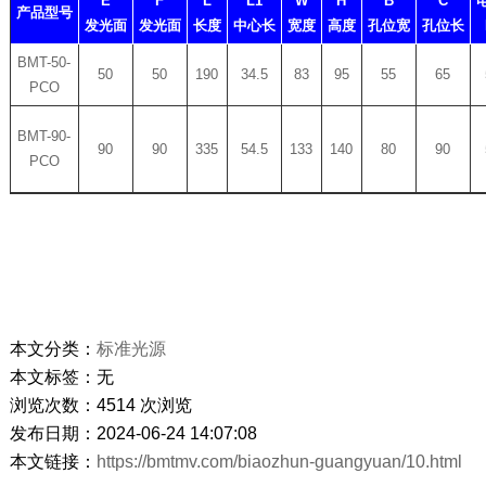
E
F
L
L1
W
H
B
C
产品型号
发光面
发光面
长度
中心长
宽度
高度
孔位宽
孔位长
BMT-50-
50
50
190
34.5
83
95
55
65
PCO
BMT-90-
90
90
335
54.5
133
140
80
90
PCO
本文分类：
标准光源
本文标签：无
浏览次数：
4514
次浏览
发布日期：2024-06-24 14:07:08
本文链接：
https://bmtmv.com/biaozhun-guangyuan/10.html