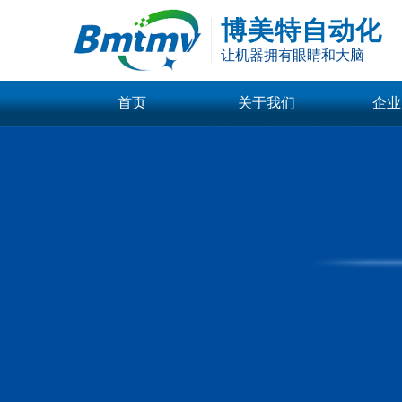
博美特自动化
让机器拥有眼睛和大脑
首页
关于我们
企业
公司介绍
技术
标准光源
回型面光源
企业荣誉
行业
同轴光源
转角同轴光源
企业文化
公司
平行同轴光源
线光源
更多
图像采集卡
GIGE
双口千兆图像采
四口千兆图像采