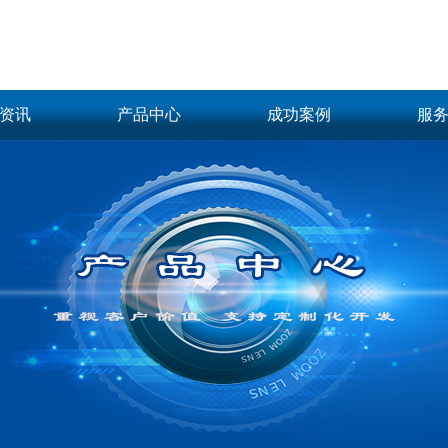
资讯
产品中心
成功案例
服
资讯
柔性上料案例
软
光源控制器
工业相机
模拟控制器
BMT相机
动态
2D面阵案例
文
恒流控制器
BASLER相机
数字控制器
Vieworks相机
新闻
2D线扫案例
频闪控制器
LMI 3D相机
更多
DALSA线阵相机
3D案例
更多
视频案例
光学配件
视觉系统及软件
偏振镜
图像处理标准软件
集卡
滤光镜
3D测量传感器
集卡
光学实验平台
更多