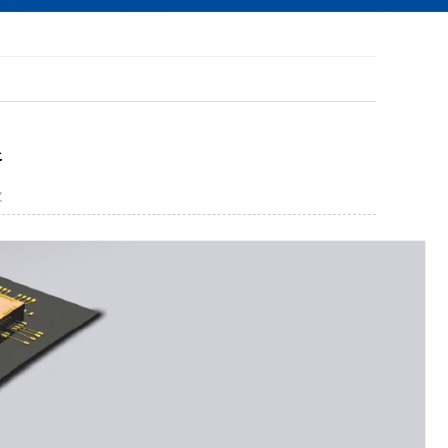
柔性振动盘BMT-F400
更多
器
次