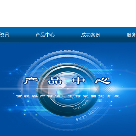
资讯
产品中心
成功案例
服
资讯
柔性上料案例
软
光源控制器
工业相机
模拟控制器
BMT相机
动态
2D面阵案例
文
恒流控制器
BASLER相机
数字控制器
Vieworks相机
新闻
2D线扫案例
频闪控制器
LMI 3D相机
更多
DALSA线阵相机
3D案例
更多
视频案例
光学配件
视觉系统及软件
偏振镜
图像处理标准软件
集卡
滤光镜
3D测量传感器
集卡
光学实验平台
更多