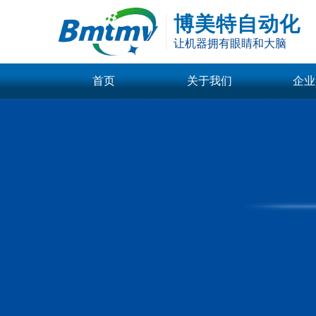
博美特自动化
让机器拥有眼睛和大脑
首页
关于我们
企业
公司介绍
技术
标准光源
回型面光源
企业荣誉
行业
同轴光源
转角同轴光源
企业文化
公司
平行同轴光源
线光源
更多
图像采集卡
GIGE
双口千兆图像采
四口千兆图像采