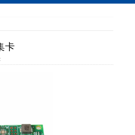
柔性振动盘BMT-F400
更多
集卡
次